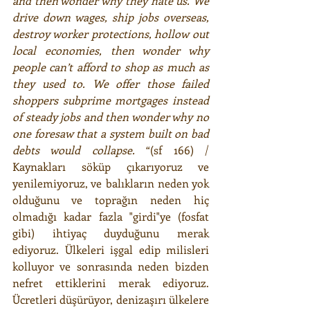
and then wonder why they hate us. We 
drive down wages, ship jobs overseas, 
destroy worker protections, hollow out 
local economies, then wonder why 
people can’t afford to shop as much as 
they used to. We offer those failed 
shoppers subprime mortgages instead 
of steady jobs and then wonder why no 
one foresaw that a system built on bad 
debts would collapse.
 “(sf 166) / 
Kaynakları söküp çıkarıyoruz ve 
yenilemiyoruz, ve balıkların neden yok 
olduğunu ve toprağın neden hiç 
olmadığı kadar fazla "girdi"ye (fosfat 
gibi) ihtiyaç duyduğunu merak 
ediyoruz. Ülkeleri işgal edip milisleri 
kolluyor ve sonrasında neden bizden 
nefret ettiklerini merak ediyoruz. 
Ücretleri düşürüyor, denizaşırı ülkelere 