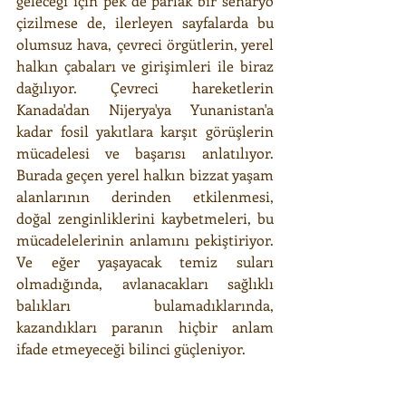
geleceği için pek de parlak bir senaryo 
çizilmese de, ilerleyen sayfalarda bu 
olumsuz hava, çevreci örgütlerin, yerel 
halkın çabaları ve girişimleri ile biraz 
dağılıyor. Çevreci hareketlerin 
Kanada'dan Nijerya'ya Yunanistan'a 
kadar fosil yakıtlara karşıt görüşlerin 
mücadelesi ve başarısı anlatılıyor. 
Burada geçen yerel halkın bizzat yaşam 
alanlarının derinden etkilenmesi, 
doğal zenginliklerini kaybetmeleri, bu 
mücadelelerinin anlamını pekiştiriyor. 
Ve eğer yaşayacak temiz suları 
olmadığında, avlanacakları sağlıklı 
balıkları bulamadıklarında, 
kazandıkları paranın hiçbir anlam 
ifade etmeyeceği bilinci güçleniyor.