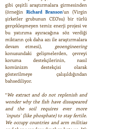
gibi çeşitli araştırmalara girmesinden 
(örneğin 
Richard Branson
’un (Virgin 
şirketler grubunun CEO'su) bir türlü 
gerçekleşmeyen temiz enerji projesi ve 
bu yatırıma ayıracağına söz verdiği 
miktarın çok daha azı ile araştırmalara 
devam etmesi),  
geoengineering
konusundaki gelişmelerden, çevreyi 
koruma destekçilerinin, nasıl 
komünizm destekçisi olarak 
gösterilmeye çalışıldığından 
bahsediliyor.
“
We extract and do not replenish and 
wonder why the fish have dissapeared 
and the soil requires ever more 
`inputs` (like phosphate) to stay fertile. 
We occupy countries and arm militias 