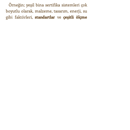
Örneğin; yeşil bina sertifika sistemleri çok
boyutlu olarak, malzeme, tasarım, enerji, su
gibi faktörleri,
standartlar
ve
çeşitli ölçme
araçları
(simulasyon, modelleme
programları, su ve elektrik metre, iç mekan
hava kalitesi kontrol aygıtları gibi) ile
değerlendirebilmekte ve bu
değerlendirmeler sonucunda kendi yeşil
bina sertifikalarını sürdürülebilirlik adı
altında verebilmektedirler.
Malzeme açısından Nasıl?
Bir malzemenin sürdürülebilir olduğunu
anlamak için birçok ölçüt ve standartlar
geliştirilmiştir. Bu nedenle, ilk bakışta
değerlendirme yapmak pek mümkün
değildir. Aynı zamanda, bir malzem
e bazı
koşu
lları yerine getirmiş ve standartlara
sahip olmuş olsa dahi, başka bir
değerlendirmeye hiç katılmamış olabilir
veya o alanda düşük olarak kaydı geçebilir.