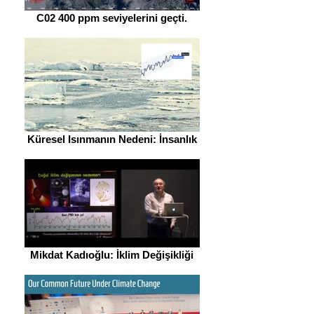
C02 400 ppm seviyelerini geçti.
Küresel Isınmanın Nedeni: İnsanlık
Mikdat Kadıoğlu: İklim Değişikliği