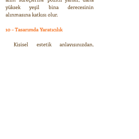
yüksek yeşil bina derecesinin 
alınmasına katkısı olur.
10 – Tasarımda Yaratıcılık
 Kişisel estetik anlayışınızdan, 
tarzınızdan sadece Dünya’yı önemsiyor 
olmanızdan dolayı vazgeçmek zorunda 
değilsiniz. Çok farklı uygulamalar, 
sürdürülebilir anlayış ile çelişmeden 
de kullanılabilir.