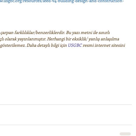
w.usgbc.org/resources/leed-v4-building-design-and-construction-
arpan farklılıklar/benzerliklerdir. Bu yazı metni ile sınırlı 
çlı olarak yayınlanmıştır. Herhangi bir eksiklik/ yanlış anlaşılma 
österilemez. Daha detaylı bilgi için 
USGBC
 resmi internet sitesini 