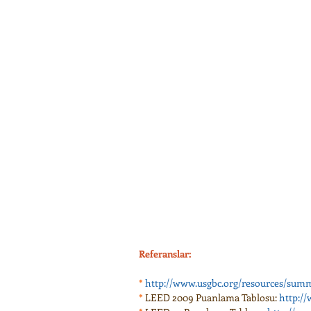
Referanslar:
*
http://www.usgbc.org/resources/sum
* 
LEED 2009 Puanlama Tablosu: 
http://