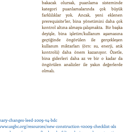
bakacak olursak, puanlama sisteminde 
kategori puanlamalarında çok büyük 
farklılıklar yok. Ancak, yeni eklenen 
prerequisite’ler, bina yönetimini daha çok 
kontrol altına almaya çalışmakta.  Bir başka 
deyişle, bina işletim/kullanım aşamasına 
geçtiğinde öngörülen ile gerçekleşen 
kullanım miktarları (örn: su, enerji, atık 
kontrolü) daha önem kazanıyor. Özetle, 
bina giderleri daha az ve bir o kadar da 
öngörülen analizler ile yakın değerlerde 
olmalı.
mary-changes-leed-2009-v4-bdc
www.usgbc.org/resources/new-construction-v2009-checklist-xls