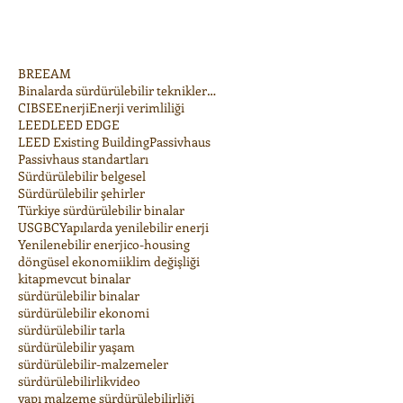
BREEAM
Binalarda sürdürülebilir teknikler/uygulamalar
CIBSE
Enerji
Enerji verimliliği
LEED
LEED EDGE
LEED Existing Building
Passivhaus
Passivhaus standartları
Sürdürülebilir belgesel
Sürdürülebilir şehirler
Türkiye sürdürülebilir binalar
USGBC
Yapılarda yenilebilir enerji
Yenilenebilir enerji
co-housing
döngüsel ekonomi
iklim değişliği
kitap
mevcut binalar
sürdürülebilir binalar
sürdürülebilir ekonomi
sürdürülebilir tarla
sürdürülebilir yaşam
sürdürülebilir-malzemeler
sürdürülebilirlik
video
yapı malzeme sürdürülebilirliği