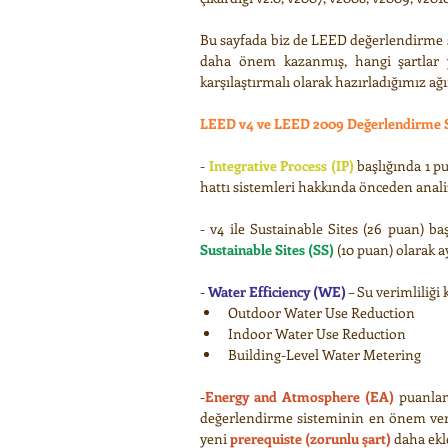
Bu sayfada biz de LEED değerlendirme s
daha önem kazanmış, hangi şartlar y
karşılaştırmalı olarak hazırladığımız ağı
LEED v4 ve LEED 2009 Değerlendirme Si
- 
Integrative Process (IP)
 başlığında 1 p
hattı sistemleri hakkında önceden anal
- v4 ile Sustainable Sites (26 puan) başl
Sustainable Sites (SS) 
(10 puan) olarak ay
- 
Water Efficiency (WE)
 – Su verimliliği
Outdoor Water Use Reduction  
Indoor Water Use Reduction  
Building-Level Water Metering 
-
Energy and Atmosphere (EA)
 puanlam
değerlendirme sisteminin en önem verdi
yeni 
prerequiste (zorunlu şart)
 daha ekl