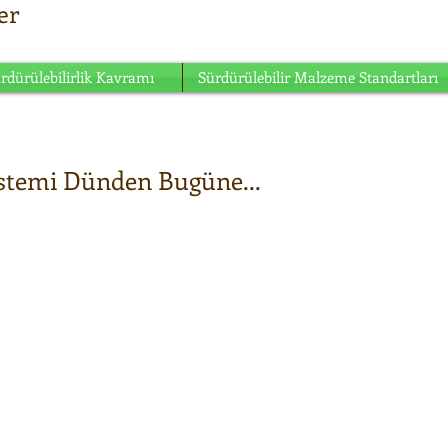
er
buluşma noktası...
rdürülebilirlik Kavramı
Sürdürülebilir Malzeme Standartları
stemi Dünden Bugüne...