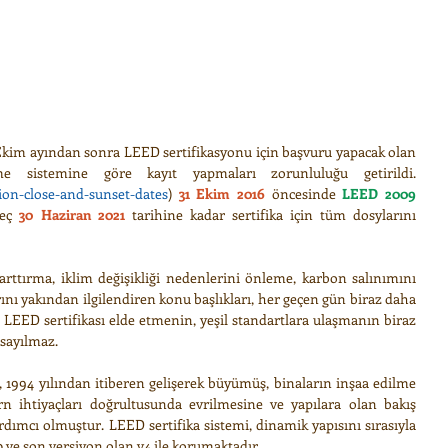
Ekim ayından sonra LEED sertifikasyonu için başvuru yapacak olan 
e sistemine göre kayıt yapmaları zorunluluğu getirildi. 
tion-close-and-sunset-dates
) 
31 Ekim 2016
 öncesinde 
LEED 2009
geç 
30 Haziran 2021
 tarihine kadar sertifika için tüm dosylarını 
 arttırma, iklim değişikliği nedenlerini önleme, karbon salınımını 
ını yakından ilgilendiren konu başlıkları, her geçen gün biraz daha 
 LEED sertifikası elde etmenin, yeşil standartlara ulaşmanın biraz 
 sayılmaz.
 1994 yılından itiberen gelişerek büyümüş, binaların inşaa edilme 
ihtiyaçları doğrultusunda evrilmesine ve yapılara olan bakış 
ımcı olmuştur. LEED sertifika sistemi, dinamik yapısını sırasıyla 
10 ve son versiyon olan v4 ile korumaktadır.