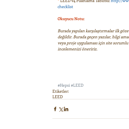
*
 LEED v4 Puanlama Tablosu: 
http://ww
checklist
Okuyucu Notu:
Burada yapılan karşılaştırmalar ilk göze ç
değildir. Burada geçen yazılar, bilgi ama
veya proje uygulaması için site sorumlu g
incelemenizi öneririz.
#Hepsi
#LEED
Etiketler:
LEED