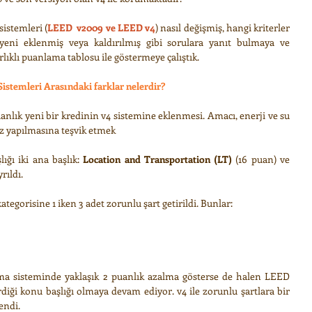
istemleri (
LEED  v2009 ve LEED v4
) nasıl değişmiş, hangi kriterler 
eni eklenmiş veya kaldırılmış gibi sorulara yanıt bulmaya ve 
rlıklı puanlama tablosu ile göstermeye çalıştık.
stemleri Arasındaki farklar nelerdir?
uanlık yeni bir kredinin v4 sistemine eklenmesi. Amacı, enerji ve su 
iz yapılmasına teşvik etmek
ığı iki ana başlık: 
Location and Transportation (LT)
 (16 puan) ve 
rıldı.
 kategorisine 1 iken 3 adet zorunlu şart getirildi. Bunlar: 
a sisteminde yaklaşık 2 puanlık azalma gösterse de halen LEED 
ği konu başlığı olmaya devam ediyor. v4 ile zorunlu şartlara bir 
endi. 