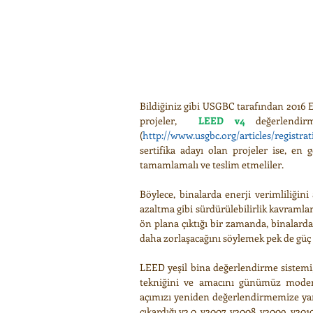
Bildiğiniz gibi USGBC tarafından 2016 
projeler,  
LEED v4
 değerlendirm
(
http://www.usgbc.org/articles/registra
sertifika adayı olan projeler ise, en 
tamamlamalı ve teslim etmeliler. 
Böylece, binalarda enerji verimliliğini
azaltma gibi sürdürülebilirlik kavramlar
ön plana çıktığı bir zamanda, binalarda
daha zorlaşacağını söylemek pek de güç
LEED yeşil bina değerlendirme sistemi,
tekniğini ve amacını günümüz modern 
açımızı yeniden değerlendirmemize yard
çıkardığı v2.0, v2007, v2008, v2009, v20